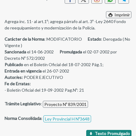
Imprimir
Agrega inc. 11- al art.1º; agrega párrafo al art. 3º -Ley 2640 Fondo
de reequipamiento y modernización de la Policía.
Carácter de la Norma
: MODIFICATORIO
Estado
: Derogada ( No
Vigente )
Sancionada
el 14-06-2002
Promulgada
el 02-07-2002 por
Decreto Nº 572/2002
Publicado
en el Boletín Oficial del 18-07-2002 Pág.1;
Entrada en vigencia
el 26-07-2002
Autor/es:
PODER EJECUTIVO
Fe de Erratas:
- Boletín Oficial del 19-09-2002 Pag.Nº: 21
Trámite Legislativo
:
Proyecto Nº 839/2001
Norma Consolidada
:
Ley Provincial H Nº3648
Texto Promulgado