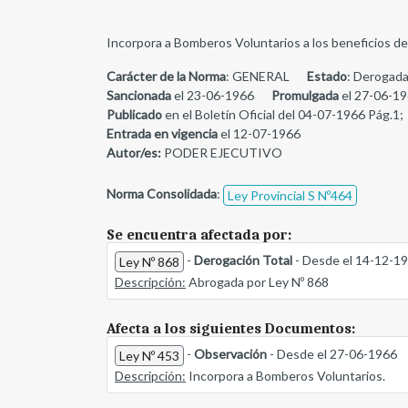
Incorpora a Bomberos Voluntarios a los beneficios 
Carácter de la Norma
: GENERAL
Estado
: Derogada
Sancionada
el 23-06-1966
Promulgada
el 27-06-19
Publicado
en el Boletín Oficial del 04-07-1966 Pág.1;
Entrada en vigencia
el 12-07-1966
Autor/es:
PODER EJECUTIVO
Norma Consolidada
:
Ley Provincial S Nº464
Se encuentra afectada por:
-
Derogación Total
- Desde el 14-12-1
Ley Nº 868
Descripción:
Abrogada por Ley Nº 868
Afecta a los siguientes Documentos:
-
Observación
- Desde el 27-06-1966
Ley Nº 453
Descripción:
Incorpora a Bomberos Voluntarios.