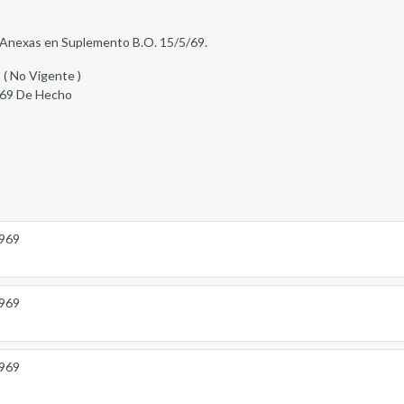
as Anexas en Suplemento B.O. 15/5/69.
 ( No Vigente )
969 De Hecho
1969
1969
1969