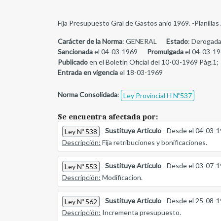
Fija Presupuesto Gral de Gastos anio 1969. -Planill
Carácter de la Norma
: GENERAL
Estado
: Derogada
Sancionada
el 04-03-1969
Promulgada
el 04-03-1
Publicado
en el Boletín Oficial del 10-03-1969 Pág.1;
Entrada en vigencia
el 18-03-1969
Norma Consolidada
:
Ley Provincial H Nº537
Se encuentra afectada por:
-
Sustituye Artículo
- Desde el 04-03-
Ley Nº 538
Descripción:
Fija retribuciones y bonificaciones.
-
Sustituye Artículo
- Desde el 03-07-
Ley Nº 553
Descripción:
Modificacion.
-
Sustituye Artículo
- Desde el 25-08-
Ley Nº 562
Descripción:
Incrementa presupuesto.