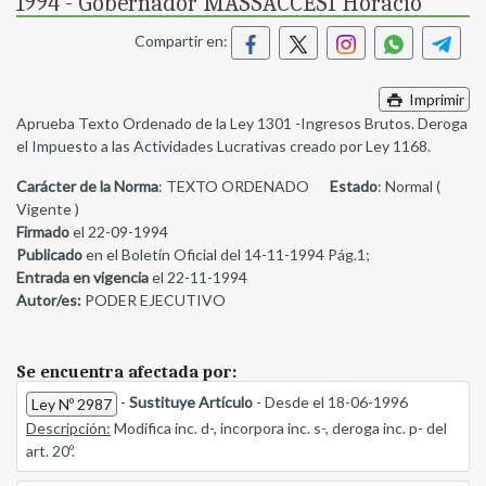
1994 - Gobernador MASSACCESI Horacio
Compartir en:
Imprimir
Aprueba Texto Ordenado de la Ley 1301 -Ingresos Brutos. Deroga
el Impuesto a las Actividades Lucrativas creado por Ley 1168.
Carácter de la Norma
: TEXTO ORDENADO
Estado
: Normal (
Vigente )
Firmado
el 22-09-1994
Publicado
en el Boletín Oficial del 14-11-1994 Pág.1;
Entrada en vigencia
el 22-11-1994
Autor/es:
PODER EJECUTIVO
Se encuentra afectada por:
-
Sustituye Artículo
- Desde el 18-06-1996
Ley Nº 2987
Descripción:
Modifica inc. d-, incorpora inc. s-, deroga inc. p- del
art. 20º.