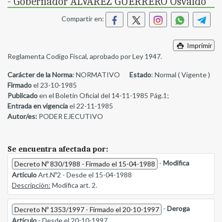
- Gobernador ALVAREZ GUERRERO Osvaldo
Compartir en:
Imprimir
Reglamenta Codigo Fiscal, aprobado por Ley 1947.
Carácter de la Norma
: NORMATIVO
Estado
: Normal ( Vigente )
Firmado
el 23-10-1985
Publicado
en el Boletín Oficial del 14-11-1985 Pág.1;
Entrada en vigencia
el 22-11-1985
Autor/es:
PODER EJECUTIVO
Se encuentra afectada por:
-
Modifica
Decreto Nº 830/1988 - Firmado el 15-04-1988
Artículo
Art.Nº2 - Desde el 15-04-1988
Descripción:
Modifica art. 2.
-
Deroga
Decreto Nº 1353/1997 - Firmado el 20-10-1997
Artículo
- Desde el 20-10-1997