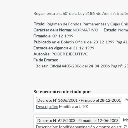
Reglamenta art. 60º de la Ley 3186 -de Administración 
Título
: Régimen de Fondos Permanentes y Cajas Chi
Carácter de la Norma
: NORMATIVO
Estado
: Norm
Firmado
el 09-12-1999
Publicado
en el Boletín Oficial del 23-12-1999 Pág.41
Entrada en vigencia
el 31-12-1999
Autor/es:
PODER EJECUTIVO
Fe de Erratas:
- Boletín Oficial 4405/2006 del 24-04-2006 Pag.Nº: 2
Se encuentra afectada por:
-
M
Decreto Nº 1686/2001 - Firmado el 28-12-2001
Descripción:
Modifica art. 10º.
-
Mo
Decreto Nº 629/2003 - Firmado el 12-06-2003
Descripción:
Modif.denominación y monto en art. 7º.