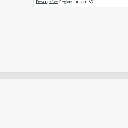
Descripción:
Reglamenta art. 60º.
Enlaces de interes:
- Constitución de Río Negro
- Gobierno de Río Negro
- Poder Judicial de Río Negro
- Tribunal de Cuentas de Río Negro
- Boletín Oficial de Río Negro
- Legislaturas Conectadas