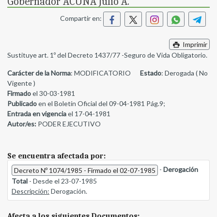
Gobernador ACUÑA Julio A.
Compartir en:
Imprimir
Sustituye art. 1º del Decreto 1437/77 -Seguro de Vida Obligatorio.
Carácter de la Norma
: MODIFICATORIO
Estado
: Derogada ( No
Vigente )
Firmado
el 30-03-1981
Publicado
en el Boletín Oficial del 09-04-1981 Pág.9;
Entrada en vigencia
el 17-04-1981
Autor/es:
PODER EJECUTIVO
Se encuentra afectada por:
-
Derogación
Decreto Nº 1074/1985 - Firmado el 02-07-1985
Total
- Desde el 23-07-1985
Descripción:
Derogación.
Afecta a los siguientes Documentos: