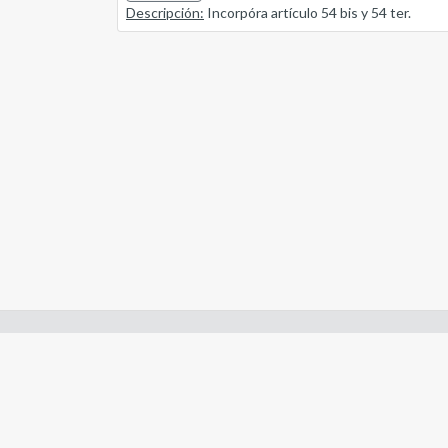
Descripción:
Incorpóra artículo 54 bis y 54 ter.
Enlaces de interes:
- Constitución de Río Negro
- Gobierno de Río Negro
- Poder Judicial de Río Negro
- Tribunal de Cuentas de Río Negro