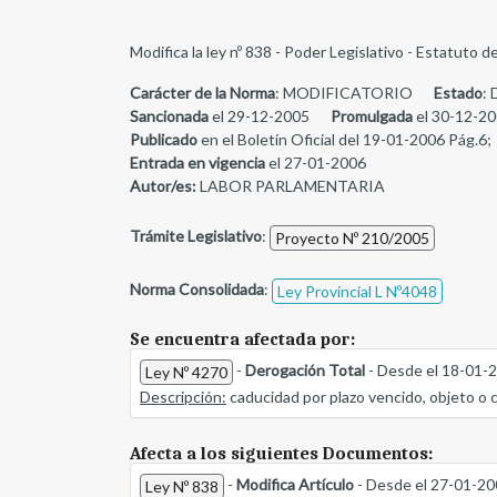
Modifica la ley nº 838 - Poder Legislativo - Estatuto d
Carácter de la Norma
: MODIFICATORIO
Estado
: 
Sancionada
el 29-12-2005
Promulgada
el 30-12-20
Publicado
en el Boletín Oficial del 19-01-2006 Pág.6;
Entrada en vigencia
el 27-01-2006
Autor/es:
LABOR PARLAMENTARIA
Trámite Legislativo
:
Proyecto Nº 210/2005
Norma Consolidada
:
Ley Provincial L Nº4048
Se encuentra afectada por:
-
Derogación Total
- Desde el 18-01-
Ley Nº 4270
Descripción:
caducidad por plazo vencido, objeto o 
Afecta a los siguientes Documentos:
-
Modifica Artículo
- Desde el 27-01-2
Ley Nº 838