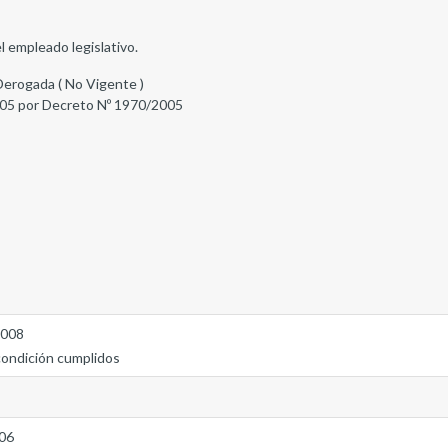
el empleado legislativo.
Derogada ( No Vigente )
05 por Decreto Nº 1970/2005
2008
condición cumplidos
006