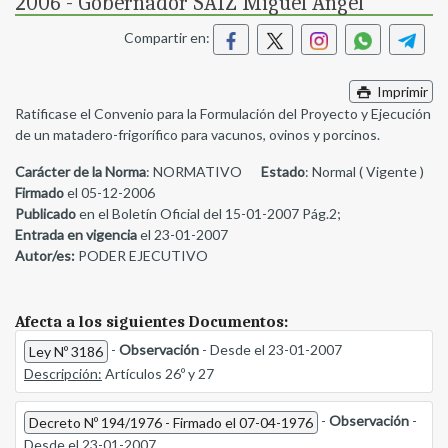
2006 - Gobernador SAIZ Miguel Angel
Compartir en:
Imprimir
Ratificase el Convenio para la Formulación del Proyecto y Ejecución
de un matadero-frigorífico para vacunos, ovinos y porcinos.
Carácter de la Norma
: NORMATIVO
Estado
: Normal ( Vigente )
Firmado
el 05-12-2006
Publicado
en el Boletín Oficial del 15-01-2007 Pág.2;
Entrada en vigencia
el 23-01-2007
Autor/es:
PODER EJECUTIVO
Afecta a los siguientes Documentos:
-
Observación
- Desde el 23-01-2007
Ley Nº 3186
Descripción:
Artículos 26º y 27
-
Observación
-
Decreto Nº 194/1976 - Firmado el 07-04-1976
Desde el 23-01-2007