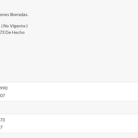
ones liberadas.
 ( No Vigente )
973 De Hecho
1990
407
973
87