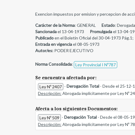
Exencion impuestos por emision y percepcion de acci
Carácter de la Norma
: GENERAL
Estado
: Derogada
Sancionada
el 13-04-1973
Promulgada
el 13-04-1
Publicado
en el Boletín Oficial del 30-04-1973 Pág.1;
Entrada en vigencia
el 08-05-1973
Autor/es:
PODER EJECUTIVO
Norma Consolidada
:
Ley Provincial I Nº787
Se encuentra afectada por:
-
Derogación Total
- Desde el 25-12-
Ley Nº 2407
Descripción:
Abrogada implicitamente por Ley Nº 2
Afecta a los siguientes Documentos:
-
Derogación Total
- Desde el 08-05-1
Ley Nº 509
Descripción:
Abrogada implicitamente por Ley Nº 7