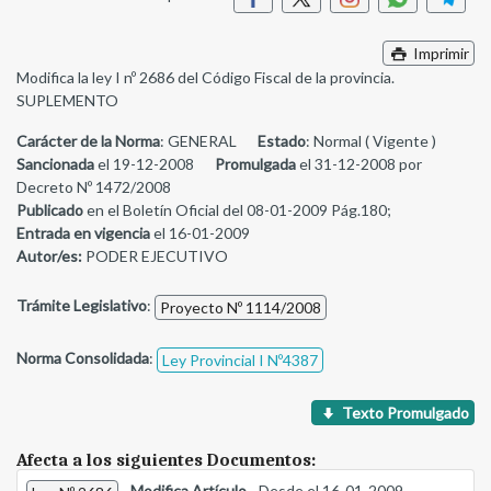
Imprimir
Modifica la ley I nº 2686 del Código Fiscal de la provincia.
SUPLEMENTO
Carácter de la Norma
: GENERAL
Estado
: Normal ( Vigente )
Sancionada
el 19-12-2008
Promulgada
el 31-12-2008 por
Decreto Nº 1472/2008
Publicado
en el Boletín Oficial del 08-01-2009 Pág.180;
Entrada en vigencia
el 16-01-2009
Autor/es:
PODER EJECUTIVO
Trámite Legislativo
:
Proyecto Nº 1114/2008
Norma Consolidada
:
Ley Provincial I Nº4387
Texto Promulgado
Afecta a los siguientes Documentos:
-
Modifica Artículo
- Desde el 16-01-2009