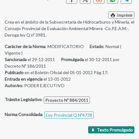
Imprimir
Crea en el ámbito de la Subsecretaría de Hidrocarburos y Minería, el
Consejo Provincial de Evaluación Ambiental Minera -Co.P.E.A.M.-.
Deroga ley Q nº 3981.
Carácter de la Norma
: MODIFICATORIO
Estado
: Normal (
Vigente )
Sancionada
el 29-12-2011
Promulgada
el 30-12-2011 por
Decreto Nº 186/2011
Publicado
en el Boletín Oficial del 05-01-2012 Pág.17;
Entrada en vigencia
el 13-01-2012
Autor/es:
PODER EJECUTIVO
Trámite Legislativo
:
Proyecto Nº 884/2011
Norma Consolidada
:
Ley Provincial Q Nº4738
Texto Promulgado