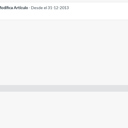
odifica Artículo
- Desde el 31-12-2013
- Constitución de la Nación Argentina
- Gobierno de la Nación Argentina
- Poder Judicial de la Nación Argentina
- H. Senado de la Nación Argentina