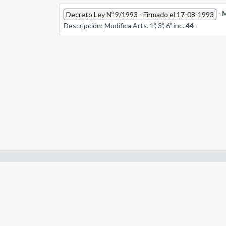
-
M
Decreto Ley Nº 9/1993 - Firmado el 17-08-1993
Descripción:
Modifica Arts. 1º, 3º, 6º inc. 44-
Enlaces de interes:
- Constitución de Río Negro
- Gobierno de Río Negro
- Poder Judicial de Río Negro
- Tribunal de Cuentas de Río Negro