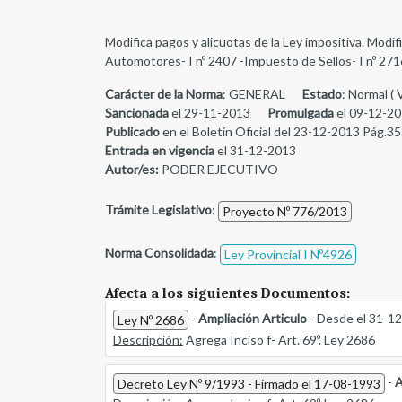
Modifica pagos y alicuotas de la Ley impositiva. Modifi
Automotores- I nº 2407 -Impuesto de Sellos- I nº 2716
Carácter de la Norma
: GENERAL
Estado
: Normal ( 
Sancionada
el 29-11-2013
Promulgada
el 09-12-20
Publicado
en el Boletín Oficial del 23-12-2013 Pág.35
Entrada en vigencia
el 31-12-2013
Autor/es:
PODER EJECUTIVO
Trámite Legislativo
:
Proyecto Nº 776/2013
Norma Consolidada
:
Ley Provincial I Nº4926
Afecta a los siguientes Documentos:
-
Ampliación Articulo
- Desde el 31-1
Ley Nº 2686
Descripción:
Agrega Inciso f- Art. 69º. Ley 2686
-
A
Decreto Ley Nº 9/1993 - Firmado el 17-08-1993