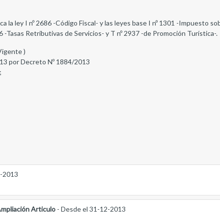
ca la ley I nº 2686 -Código Fiscal- y las leyes base I nº 1301 -Impuesto s
 -Tasas Retributivas de Servicios- y T nº 2937 -de Promoción Turística-.
Vigente )
13 por Decreto Nº 1884/2013
;
2-2013
mpliación Articulo
- Desde el 31-12-2013