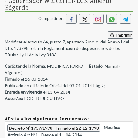
- Gobernador WERETILNECK Alberto
Edgardo
Compartir en:
Imprimir
Modificar el artículo 64, punto 7, apartado 2 inc. c- del Anexo I del
Dto. 173798 ref. a la Reglamentación de disposiciones de los
Títulos I y II de la Ley 3186 -
Carácter de la Norma
: MODIFICATORIO
Estado
: Normal (
Vigente )
Firmado
el 26-03-2014
Publicado
en el Boletín Oficial del 03-04-2014 Pág.2;
Entrada en vigencia
el 11-04-2014
Autor/es:
PODER EJECUTIVO
Afecta a los siguientes Documentos:
-
Modifica
Decreto Nº 1737/1998 - Firmado el 22-12-1998
Artículo
Art.Nº1 - Desde el 11-04-2014