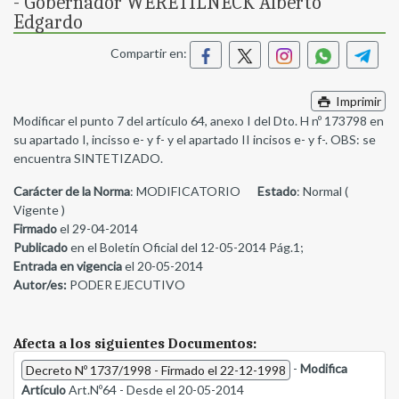
- Gobernador WERETILNECK Alberto
Edgardo
Compartir en:
Imprimir
Modificar el punto 7 del artículo 64, anexo I del Dto. H nº 173798 en
su apartado I, incisso e- y f- y el apartado II incisos e- y f-. OBS: se
encuentra SINTETIZADO.
Carácter de la Norma
: MODIFICATORIO
Estado
: Normal (
Vigente )
Firmado
el 29-04-2014
Publicado
en el Boletín Oficial del 12-05-2014 Pág.1;
Entrada en vigencia
el 20-05-2014
Autor/es:
PODER EJECUTIVO
Afecta a los siguientes Documentos:
-
Modifica
Decreto Nº 1737/1998 - Firmado el 22-12-1998
Artículo
Art.Nº64 - Desde el 20-05-2014