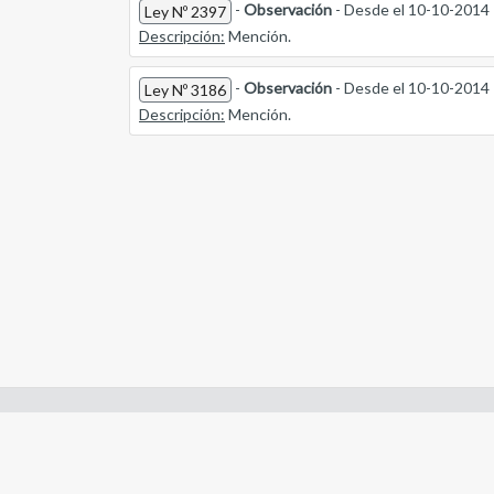
-
Observación
- Desde el 10-10-2014
Ley Nº 2397
Descripción:
Mención.
-
Observación
- Desde el 10-10-2014
Ley Nº 3186
Descripción:
Mención.
Enlaces de interes:
- Constitución de Río Negro
- Gobierno de Río Negro