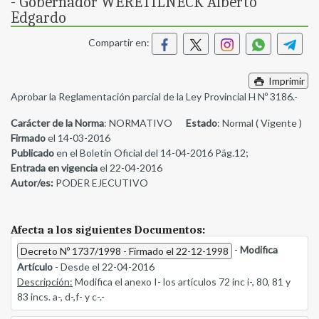
- Gobernador WERETILNECK Alberto
Edgardo
Compartir en:
Imprimir
Aprobar la Reglamentación parcial de la Ley Provincial H Nº 3186.-
Carácter de la Norma
: NORMATIVO
Estado
: Normal ( Vigente )
Firmado
el 14-03-2016
Publicado
en el Boletín Oficial del 14-04-2016 Pág.12;
Entrada en vigencia
el 22-04-2016
Autor/es:
PODER EJECUTIVO
Afecta a los siguientes Documentos:
-
Modifica
Decreto Nº 1737/1998 - Firmado el 22-12-1998
Artículo
- Desde el 22-04-2016
Descripción:
Modifica el anexo I- los artículos 72 inc i-, 80, 81 y
83 incs. a-, d-,f- y c-.-