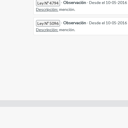
-
Observación
- Desde el 10-05-2016
Ley Nº 4794
Descripción:
mención.
-
Observación
- Desde el 10-05-2016
Ley Nº 5096
Descripción:
mención.
Enlaces de interes:
- Constitución de Río Negro
- Gobierno de Río Negro