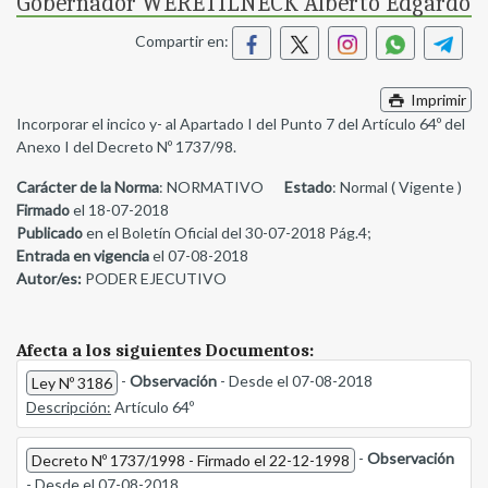
Gobernador WERETILNECK Alberto Edgardo
Compartir en:
Imprimir
Incorporar el incico y- al Apartado I del Punto 7 del Artículo 64º del
Anexo I del Decreto Nº 1737/98.
Carácter de la Norma
: NORMATIVO
Estado
: Normal ( Vigente )
Firmado
el 18-07-2018
Publicado
en el Boletín Oficial del 30-07-2018 Pág.4;
Entrada en vigencia
el 07-08-2018
Autor/es:
PODER EJECUTIVO
Afecta a los siguientes Documentos:
-
Observación
- Desde el 07-08-2018
Ley Nº 3186
Descripción:
Artículo 64º
-
Observación
Decreto Nº 1737/1998 - Firmado el 22-12-1998
- Desde el 07-08-2018