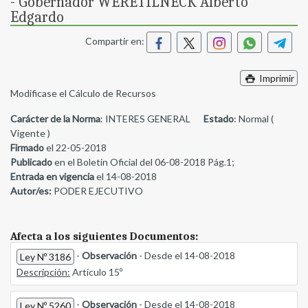
- Gobernador WERETILNECK Alberto
Edgardo
Compartir en:
Imprimir
Modificase el Cálculo de Recursos
Carácter de la Norma
: INTERES GENERAL
Estado
: Normal (
Vigente )
Firmado
el 22-05-2018
Publicado
en el Boletín Oficial del 06-08-2018 Pág.1;
Entrada en vigencia
el 14-08-2018
Autor/es:
PODER EJECUTIVO
Afecta a los siguientes Documentos:
-
Observación
- Desde el 14-08-2018
Ley Nº 3186
Descripción:
Artículo 15º
-
Observación
- Desde el 14-08-2018
Ley Nº 5260