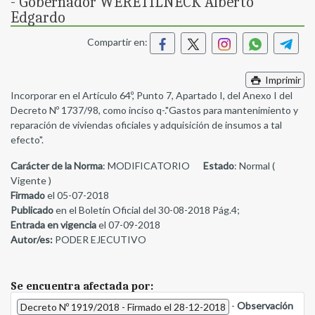
- Gobernador WERETILNECK Alberto
Edgardo
Compartir en:
Imprimir
Incorporar en el Artículo 64º, Punto 7, Apartado I, del Anexo I del
Decreto Nº 1737/98, como inciso q-."Gastos para mantenimiento y
reparación de viviendas oficiales y adquisición de insumos a tal
efecto".
Carácter de la Norma
: MODIFICATORIO
Estado
: Normal (
Vigente )
Firmado
el 05-07-2018
Publicado
en el Boletín Oficial del 30-08-2018 Pág.4;
Entrada en vigencia
el 07-09-2018
Autor/es:
PODER EJECUTIVO
Se encuentra afectada por:
-
Observación
Decreto Nº 1919/2018 - Firmado el 28-12-2018