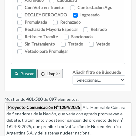
Archivado
Caducidad
Con Veto en Tramite
Contestacion Agr.
DEC.LEY DEROGADO
Ingresado
Promulgada
Rechazado
Rechazado Mayoria Especial
Retirado
Retiro en Tramite
Sancionada
Sin Tratamiento
Tratado
Vetado
Vetado para Promulgar
Añadir filtro de Búsqueda
Buscar
Limpiar
Mostrando
401-500
de
897
elementos.
Proyecto Comunicación Nº 1284/2025
A la Honorable Cámara
de Senadores de la Nación, que vería con agrado promuevan el
debate, tratamiento y posterior sanción del proyecto de ley nº
1624-S-2025, que prohíbe la privatización de Nucleoeléctrica
Argentina S.A. y del sistema nuclear nacional.