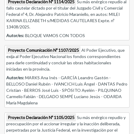
Proyecto Declaración Nº 1114/2025
Su más enérgico repudio al
fallo cautelar dictado por el titular del Juzgado Civil y Comercial
Federal nº 4, Dr. Alejandro Patricio Maraniello, en autos: MILEI
KARINA ELIZABETH s/MEDIDAS CAUTELARES Expte. nº
13408/2025.
Autor/es:
BLOQUE VAMOS CON TODOS
Proyecto Comunicación Nº 1107/2025
Al Poder Ejecutivo, que
exija al Poder Ejecutivo Nacional los fondos correspondientes
para darle continuidad y concluir las obras habitacionales
iniciadas en la provincia.
Autor/es:
MARKS Ana Inés - GARCÍA Leandro Gastón -
BELLOSO Daniel Rubén - IVANCICH Luis Ángel - DANTAS Pedro
Cristian - BERROS José Luis - SPÓSITO Ayelén - PILQUINAO
Carmelio Fabián - DELGADO SEMPÉ Luciano Jesús - ODARDA
María Magdalena
Proyecto Declaración Nº 1105/2025
Su más enérgico repudio y
preocupación por el accionar irregular y la inacción deliberada,
perpetradas por la Justicia Federal, en la investigación por el