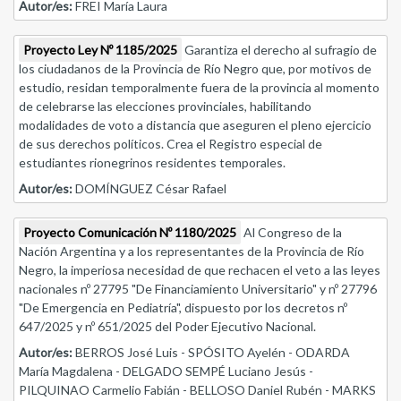
Autor/es:
FREI María Laura
Proyecto Ley Nº 1185/2025
Garantiza el derecho al sufragio de
los ciudadanos de la Provincia de Río Negro que, por motivos de
estudio, residan temporalmente fuera de la provincia al momento
de celebrarse las elecciones provinciales, habilitando
modalidades de voto a distancia que aseguren el pleno ejercicio
de sus derechos políticos. Crea el Registro especial de
estudiantes rionegrinos residentes temporales.
Autor/es:
DOMÍNGUEZ César Rafael
Proyecto Comunicación Nº 1180/2025
Al Congreso de la
Nación Argentina y a los representantes de la Provincia de Río
Negro, la imperiosa necesidad de que rechacen el veto a las leyes
nacionales nº 27795 "De Financiamiento Universitario" y nº 27796
"De Emergencia en Pediatría", dispuesto por los decretos nº
647/2025 y nº 651/2025 del Poder Ejecutivo Nacional.
Autor/es:
BERROS José Luis - SPÓSITO Ayelén - ODARDA
María Magdalena - DELGADO SEMPÉ Luciano Jesús -
PILQUINAO Carmelio Fabián - BELLOSO Daniel Rubén - MARKS