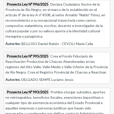
Proyecto Ley Nº 996/2025
Declara Ciudadano Ilustre de la
Provincia de Río Negro, en el marco de lo establecido en el
artículo 6º de la ley A nº 4508, al señor Arnaldo "Naldo" Pérez, en
reconocimiento a su excepcional trayectoria como cantor,
compositor, malambista, escritor, docente e investigador de la
cultura popular y por su valioso aporte a la identidad cultural
rionegrina y patagónica.
Autor/es:
BELLOSO Daniel Rubén - CÉVOLI María Celia
Proyecto Ley Nº 995/2025
Crea el Fondo Fiduciario de
Reactivación Productiva de Chacras Abandonadas en las
regiones del Alto Valle, Valle Medio y Valle Inferior de la Provincia
de Río Negro. Crea el Registro Provincial de Chacras a Reactivar.
Autor/es:
DELGADO SEMPÉ Luciano Jesús
Proyecto Ley Nº 993/2025
Prohíbe otorgar subsidios, aportes
no reintegrables, beneficios fiscales, exenciones impositivas o
cualquier tipo de asistencia económica del Estado Provincial a
aquellas empresas o personas jurídicas que hayan sido
procesadas o condenadas por delitos contra la Administración