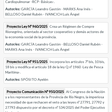
Cardiopulmonar -RCP- Básicas-.
Autor/es:
GARCÍA Leandro Gastón - MARKS Ana Inés -
BELLOSO Daniel Rubén - IVANCICH Luis Ángel
Proyecto Ley Nº 960/2025
Crea un Régimen de Compre
Rionegrino, orientado al sector cooperativo y demás actores de
la economía social de la provincia.
Autor/es:
GARCÍA Leandro Gastón - BELLOSO Daniel Rubén -
MARKS Ana Inés - IVANCICH Luis Ángel
Proyecto Ley Nº 951/2025
Incorpora los artículos 7º bis, 10 bis,
18 bis y modifica el artículo 18 de la ley Q nº 1960 -Ley de Pesca
Marítima-.
Autor/es:
SPÓSITO Ayelén
Proyecto Comunicación Nº 950/2025
Al Congreso de la Nación
y a los representantes de la Provincia de Río Negro, la imperiosa
necesidad de que rechacen el veto a las leyes nº 27791, 27792 y
27793 dispuesto por el decreto nº 534/2025 del Poder Ejecutivo