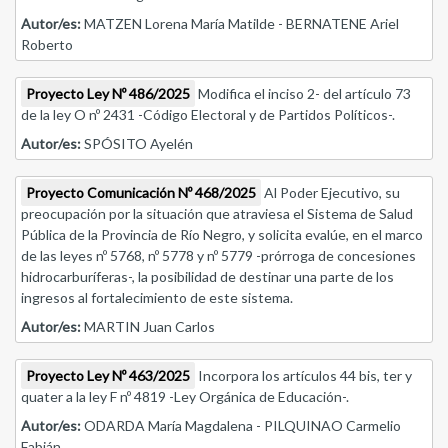
Autor/es:
MATZEN Lorena María Matilde - BERNATENE Ariel
Roberto
Proyecto Ley Nº 486/2025
Modifica el inciso 2- del artículo 73
de la ley O nº 2431 -Código Electoral y de Partidos Políticos-.
Autor/es:
SPÓSITO Ayelén
Proyecto Comunicación Nº 468/2025
Al Poder Ejecutivo, su
preocupación por la situación que atraviesa el Sistema de Salud
Pública de la Provincia de Río Negro, y solicita evalúe, en el marco
de las leyes nº 5768, nº 5778 y nº 5779 -prórroga de concesiones
hidrocarburíferas-, la posibilidad de destinar una parte de los
ingresos al fortalecimiento de este sistema.
Autor/es:
MARTIN Juan Carlos
Proyecto Ley Nº 463/2025
Incorpora los artículos 44 bis, ter y
quater a la ley F nº 4819 -Ley Orgánica de Educación-.
Autor/es:
ODARDA María Magdalena - PILQUINAO Carmelio
Fabián