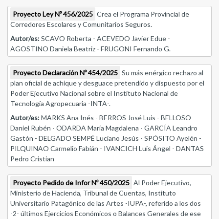
Proyecto Ley Nº 456/2025
Crea el Programa Provincial de
Corredores Escolares y Comunitarios Seguros.
Autor/es:
SCAVO Roberta - ACEVEDO Javier Edue -
AGOSTINO Daniela Beatriz - FRUGONI Fernando G.
Proyecto Declaración Nº 454/2025
Su más enérgico rechazo al
plan oficial de achique y desguace pretendido y dispuesto por el
Poder Ejecutivo Nacional sobre el Instituto Nacional de
Tecnología Agropecuaria -INTA-.
Autor/es:
MARKS Ana Inés - BERROS José Luis - BELLOSO
Daniel Rubén - ODARDA María Magdalena - GARCÍA Leandro
Gastón - DELGADO SEMPÉ Luciano Jesús - SPÓSITO Ayelén -
PILQUINAO Carmelio Fabián - IVANCICH Luis Ángel - DANTAS
Pedro Cristian
Proyecto Pedido de Infor Nº 450/2025
Al Poder Ejecutivo,
Ministerio de Hacienda, Tribunal de Cuentas, Instituto
Universitario Patagónico de las Artes -IUPA-, referido a los dos
-2- últimos Ejercicios Económicos o Balances Generales de ese