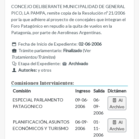
CONCEJO DELIBERANTE MUNICIPALIDAD DE GENERAL
PICO, LA PAMPA, remite copia de la Resolución nº 21/2006
por la que adhiere al proyecto de concejales que integran el
Foro Patagónico en repudio a la quita de vuelos en la
Patagonia, por parte de Aerolíneas Argentinas.
Fecha de Inicio de Expediente:
02-06-2006
Trámite parlamentario:
Finalizado
(Ver
Tratamientos/Trámites
)
Etapa del Expediente:
Archivado
Autor/es:
y otros
Comisiones Intervinientes:
Comisión
Ingreso
Salida
Dictámen
ESPECIAL PARLAMENTO
09-06-
06-
Al
PATAGONICO
2006
09-
Archivo
2006
PLANIFICACIÓN, ASUNTOS
06-09-
01-
Al
ECONÓMICOS Y TURISMO
2006
11-
Archivo
2006