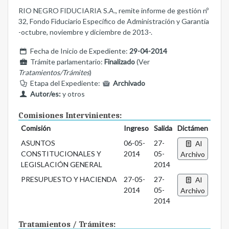
RIO NEGRO FIDUCIARIA S.A., remite informe de gestión nº
32, Fondo Fiduciario Específico de Administración y Garantía
-octubre, noviembre y diciembre de 2013-.
Fecha de Inicio de Expediente:
29-04-2014
Trámite parlamentario:
Finalizado
(Ver
Tratamientos/Trámites
)
Etapa del Expediente:
Archivado
Autor/es:
y otros
Comisiones Intervinientes:
Comisión
Ingreso
Salida
Dictámen
ASUNTOS
06-05-
27-
Al
CONSTITUCIONALES Y
2014
05-
Archivo
LEGISLACIÓN GENERAL
2014
PRESUPUESTO Y HACIENDA
27-05-
27-
Al
2014
05-
Archivo
2014
Tratamientos / Trámites: