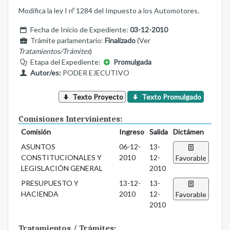
Modifica la ley I nº 1284 del Impuesto a los Automotores.
Fecha de Inicio de Expediente:
03-12-2010
Trámite parlamentario:
Finalizado
(Ver
Tratamientos/Trámites
)
Etapa del Expediente:
Promulgada
Autor/es:
PODER EJECUTIVO
Texto Proyecto
Texto Promulgado
Comisiones Intervinientes:
Comisión
Ingreso
Salida
Dictámen
ASUNTOS
06-12-
13-
CONSTITUCIONALES Y
2010
12-
Favorable
LEGISLACIÓN GENERAL
2010
PRESUPUESTO Y
13-12-
13-
HACIENDA
2010
12-
Favorable
2010
Tratamientos / Trámites: