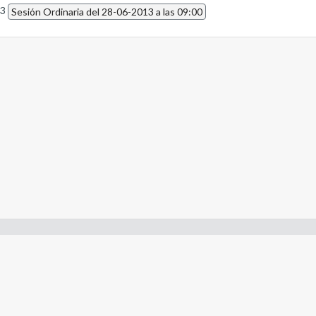
13
Sesión Ordinaria del 28-06-2013 a las 09:00
- Constitución de la Nación Argentina
- Gobierno de la Nación Argentina
- Poder Judicial de la Nación Argentina
- H. Senado de la Nación Argentina