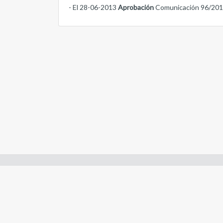
- El 28-06-2013
Aprobación
Comunicación 96/20
Enlaces de interes:
- Constitución de Río Negro
- Gobierno de Río Negro
- Poder Judicial de Río Negro
- Tribunal de Cuentas de Río Negro