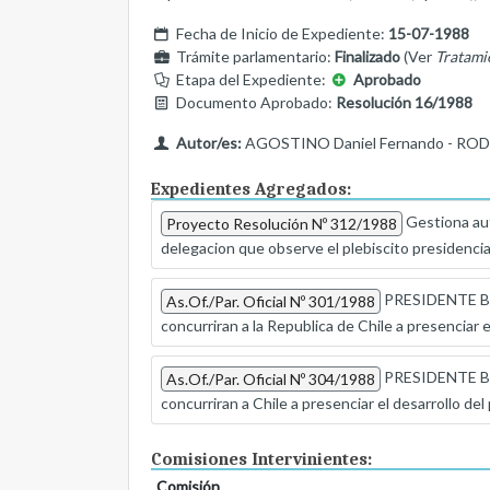
Fecha de Inicio de Expediente:
15-07-1988
Trámite parlamentario:
Finalizado
(Ver
Tratami
Etapa del Expediente:
Aprobado
Documento Aprobado:
Resolución 16/1988
Autor/es:
AGOSTINO Daniel Fernando - ROD
Expedientes Agregados:
Gestiona auto
Proyecto Resolución Nº 312/1988
delegacion que observe el plebiscito presidenci
PRESIDENTE BLO
As.Of./Par. Oficial Nº 301/1988
concurriran a la Republica de Chile a presenciar 
PRESIDENTE BL
As.Of./Par. Oficial Nº 304/1988
concurriran a Chile a presenciar el desarrollo del
Comisiones Intervinientes:
Comisión