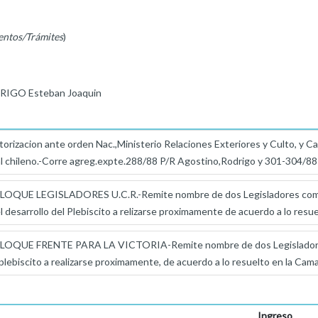
entos/Trámites
)
RIGO Esteban Joaquin
rizacion ante orden Nac.,Ministerio Relaciones Exteriores y Culto, y Can
al chileno.-Corre agreg.expte.288/88 P/R Agostino,Rodrigo y 301-304/88 
QUE LEGISLADORES U.C.R.-Remite nombre de dos Legisladores como 
el desarrollo del Plebiscito a relizarse proximamente de acuerdo a lo resu
OQUE FRENTE PARA LA VICTORIA-Remite nombre de dos Legisladores 
 plebiscito a realizarse proximamente, de acuerdo a lo resuelto en la Cama
Ingreso