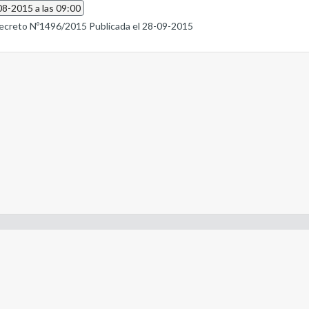
08-2015 a las 09:00
ecreto Nº1496/2015 Publicada el 28-09-2015
- Constitución de la Nación Argentina
- Gobierno de la Nación Argentina
- Poder Judicial de la Nación Argentina
- H. Senado de la Nación Argentina