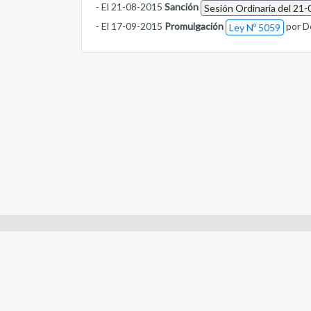
- El 21-08-2015
Sanción
Sesión Ordinaria del 21-
- El 17-09-2015
Promulgación
por D
Ley Nº 5059
Enlaces de interes:
- Constitución de Río Negro
- Gobierno de Río Negro
- Poder Judicial de Río Negro
- Tribunal de Cuentas de Río Negro