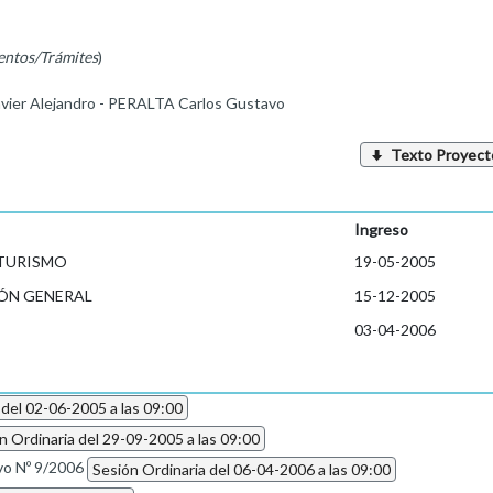
entos/Trámites
)
ier Alejandro - PERALTA Carlos Gustavo
Texto Proyect
Ingreso
 TURISMO
19-05-2005
ÓN GENERAL
15-12-2005
03-04-2006
 del 02-06-2005 a las 09:00
n Ordinaria del 29-09-2005 a las 09:00
vo Nº 9/2006
Sesión Ordinaria del 06-04-2006 a las 09:00