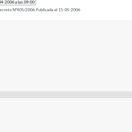
04-2006 a las 09:00
ecreto Nº405/2006 Publicada el 15-05-2006
- Constitución de la Nación Argentina
- Gobierno de la Nación Argentina
- Poder Judicial de la Nación Argentina
- H. Senado de la Nación Argentina