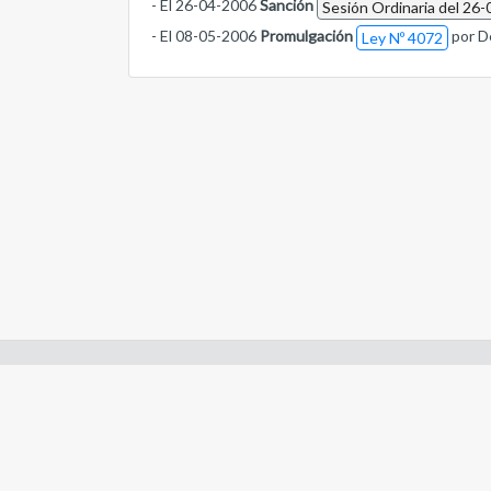
- El 26-04-2006
Sanción
Sesión Ordinaria del 26-
- El 08-05-2006
Promulgación
por D
Ley Nº 4072
Enlaces de interes:
- Constitución de Río Negro
- Gobierno de Río Negro
- Poder Judicial de Río Negro
- Tribunal de Cuentas de Río Negro