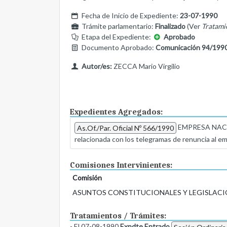
Fecha de Inicio de Expediente:
23-07-1990
Trámite parlamentario:
Finalizado
(Ver
Tratami
Etapa del Expediente:
Aprobado
Documento Aprobado:
Comunicación 94/199
Autor/es:
ZECCA Mario Virgilio
Expedientes Agregados:
EMPRESA NACIO
As.Of./Par. Oficial Nº 566/1990
relacionada con los telegramas de renuncia al e
Comisiones Intervinientes:
Comisión
ASUNTOS CONSTITUCIONALES Y LEGISLACI
Tratamientos / Trámites:
- El 07-08-1990
Expdte Entrado