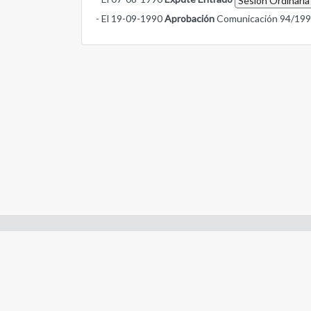
Sesión Ordinaria
- El 19-09-1990
Aprobación
Comunicación 94/19
Enlaces de interes:
- Constitución de Río Negro
- Gobierno de Río Negro
- Poder Judicial de Río Negro
- Tribunal de Cuentas de Río Negro