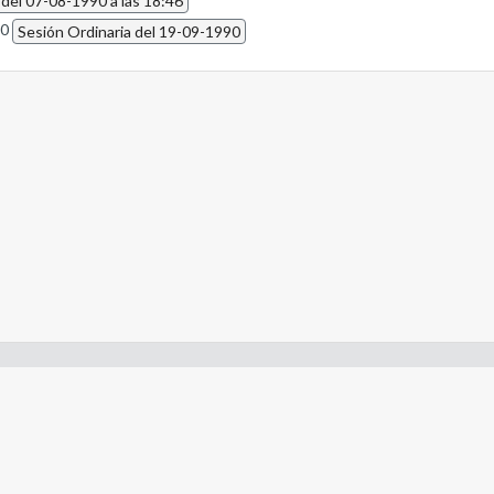
 del 07-08-1990 a las 18:46
90
Sesión Ordinaria del 19-09-1990
- Constitución de la Nación Argentina
- Gobierno de la Nación Argentina
- Poder Judicial de la Nación Argentina
- H. Senado de la Nación Argentina