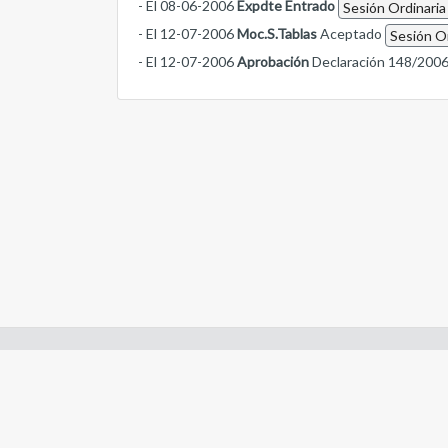
- El 08-06-2006
Expdte Entrado
Sesión Ordinaria
- El 12-07-2006
Moc.S.Tablas
Aceptado
Sesión Or
- El 12-07-2006
Aprobación
Declaración 148/200
Enlaces de interes:
- Constitución de Río Negro
- Gobierno de Río Negro
- Poder Judicial de Río Negro