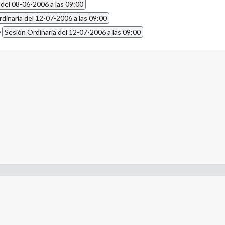
 del 08-06-2006 a las 09:00
dinaria del 12-07-2006 a las 09:00
6
Sesión Ordinaria del 12-07-2006 a las 09:00
- Constitución de la Nación Argentina
- Gobierno de la Nación Argentina
- Poder Judicial de la Nación Argentina