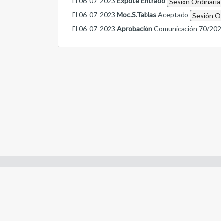
- El 06-07-2023
Expdte Entrado
Sesión Ordinaria
- El 06-07-2023
Moc.S.Tablas
Aceptado
Sesión Or
- El 06-07-2023
Aprobación
Comunicación 70/20
Enlaces de interes:
- Constitución de Río Negro
- Gobierno de Río Negro
- Poder Judicial de Río Negro