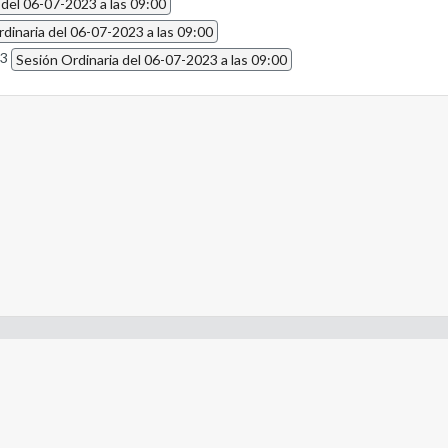
 del 06-07-2023 a las 09:00
dinaria del 06-07-2023 a las 09:00
23
Sesión Ordinaria del 06-07-2023 a las 09:00
- Constitución de la Nación Argentina
- Gobierno de la Nación Argentina
- Poder Judicial de la Nación Argentina