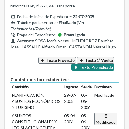
Modifica la ley nº 651, de Transporte.
Fecha de Inicio de Expediente:
22-07-2005
Trámite parlamentario:
Finalizado
(Ver
Tratamientos/Trámites
)
Etapa del Expediente:
Promulgada
Autor/es:
SOSA María Noemí - MENDIOROZ Bautista
José - LASSALLE Alfredo Omar - CASTAÑON Néstor Hugo
Texto Proyecto
Texto 1º Vuelta
Texto Promulgado
Comisiones Intervinientes:
Comisión
Ingreso
Salida
Dictámen
PLANIFICACIÓN,
29-07-
05-
Modificado
ASUNTOS ECONÓMICOS
2005
06-
Y TURISMO
2006
ASUNTOS
05-06-
05-
CONSTITUCIONALES Y
2006
06-
Modificado
LEGISLACIÓN GENERAL
2006