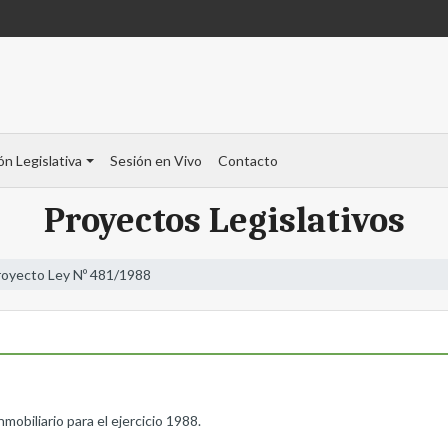
ón Legislativa
Sesión en Vivo
Contacto
Proyectos Legislativos
royecto Ley Nº 481/1988
mobiliario para el ejercicio 1988.