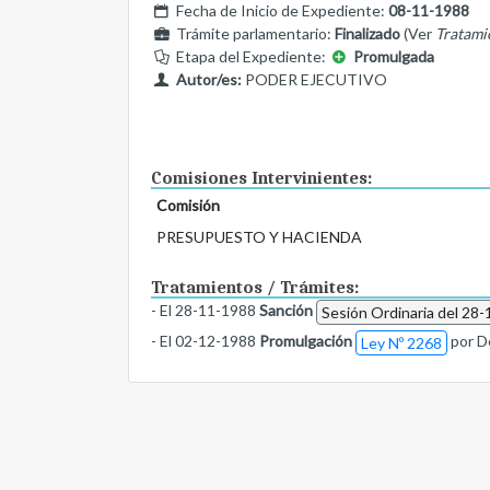
Fecha de Inicio de Expediente:
08-11-1988
Trámite parlamentario:
Finalizado
(Ver
Tratami
Etapa del Expediente:
Promulgada
Autor/es:
PODER EJECUTIVO
Comisiones Intervinientes:
Comisión
PRESUPUESTO Y HACIENDA
Tratamientos / Trámites:
- El 28-11-1988
Sanción
Sesión Ordinaria del 28
- El 02-12-1988
Promulgación
por D
Ley Nº 2268