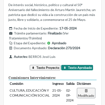
De interés social, histórico, político y cultural el 50°
Aniversario del fallecimiento de Arturo Martín Jauretche, un
patriota que dedicó su vida a la construcción de un país más
justo, libre y solidario, a conmemorarse el 25 de Mayo.
Fecha de Inicio de Expediente:
17-05-2024
Trámite parlamentario:
Finalizado
(Ver
Tratamientos/Trámites
)
Etapa del Expediente:
Aprobado
Documento Aprobado:
Declaración 273/2024
Autor/es:
BERROS José Luis
Texto Proyecto
Texto Aprobado
Comisiones Intervinientes:
Comisión
Ingreso
Salida
Dictámen
CULTURA, EDUCACIÓN Y
21-05-
02-
COMUNICACIÓN SOCIAL
2024
09-
Modificado
2024