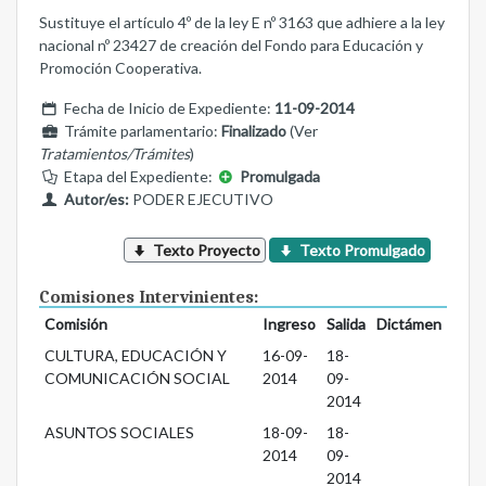
Sustituye el artículo 4º de la ley E nº 3163 que adhiere a la ley
nacional nº 23427 de creación del Fondo para Educación y
Promoción Cooperativa.
Fecha de Inicio de Expediente:
11-09-2014
Trámite parlamentario:
Finalizado
(Ver
Tratamientos/Trámites
)
Etapa del Expediente:
Promulgada
Autor/es:
PODER EJECUTIVO
Texto Proyecto
Texto Promulgado
Comisiones Intervinientes:
Comisión
Ingreso
Salida
Dictámen
CULTURA, EDUCACIÓN Y
16-09-
18-
COMUNICACIÓN SOCIAL
2014
09-
2014
ASUNTOS SOCIALES
18-09-
18-
2014
09-
2014