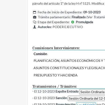
párrafo del artículo 1º de la ley H nº 5125. Modifica 
Fecha de Inicio de Expediente:
09-10-2023
Trámite parlamentario:
Finalizado
(Ver
Tratami
Etapa del Expediente:
Promulgada
Autor/es:
PODER EJECUTIVO
Comisiones Intervinientes:
Comisión
PLANIFICACIÓN, ASUNTOS ECONÓMICOS Y
ASUNTOS CONSTITUCIONALES Y LEGISLACI
PRESUPUESTO Y HACIENDA
Tratamientos / Trámites:
- El 12-10-2023
Expdte Entrado
Sesión Ordinaria
- El 12-10-2023
Sanción
Sesión Ordinaria del 12-
- El 19-10-2023
Promulgación
por D
Ley Nº 5663