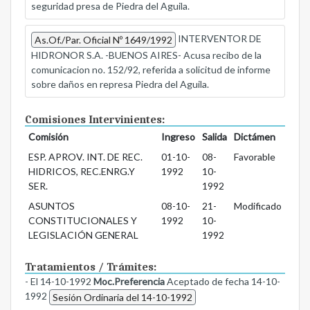
seguridad presa de Piedra del Aguila.
INTERVENTOR DE
As.Of./Par. Oficial Nº 1649/1992
HIDRONOR S.A. -BUENOS AIRES- Acusa recibo de la
comunicacion no. 152/92, referida a solicitud de informe
sobre daños en represa Piedra del Aguila.
Comisiones Intervinientes:
Comisión
Ingreso
Salida
Dictámen
ESP. APROV. INT. DE REC.
01-10-
08-
Favorable
HIDRICOS, REC.ENRG.Y
1992
10-
SER.
1992
ASUNTOS
08-10-
21-
Modificado
CONSTITUCIONALES Y
1992
10-
LEGISLACIÓN GENERAL
1992
Tratamientos / Trámites:
- El 14-10-1992
Moc.Preferencia
Aceptado de fecha 14-10-
1992
Sesión Ordinaria del 14-10-1992