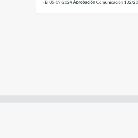
- El 05-09-2024
Aprobación
Comunicación 132/2
Enlaces de interes:
- Constitución de Río Negro
- Gobierno de Río Negro
- Poder Judicial de Río Negro
- Tribunal de Cuentas de Río Negro