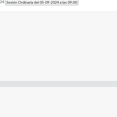
024
Sesión Ordinaria del 05-09-2024 a las 09:00
- Constitución de la Nación Argentina
- Gobierno de la Nación Argentina
- Poder Judicial de la Nación Argentina
- H. Senado de la Nación Argentina