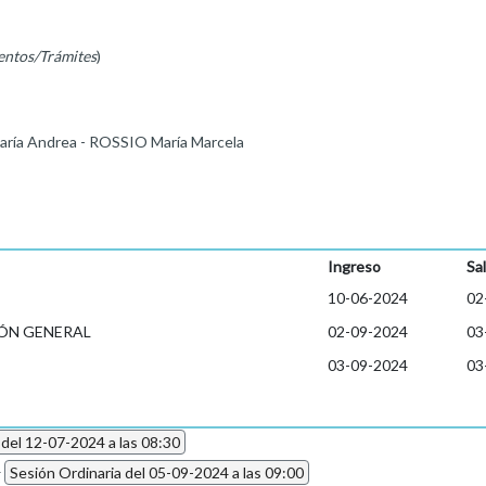
entos/Trámites
)
ría Andrea - ROSSIO María Marcela
Ingreso
Sal
10-06-2024
02
ÓN GENERAL
02-09-2024
03
03-09-2024
03
 del 12-07-2024 a las 08:30
4
Sesión Ordinaria del 05-09-2024 a las 09:00