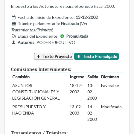
Impuesto a los Automotores para el período fiscal 2003.
Fecha de Inicio de Expediente:
13-12-2002
Trámite parlamentario:
Finalizado
(Ver
Tratamientos/Trámites
)
Etapa del Expediente:
Promulgada
Autor/es:
PODER EJECUTIVO
Texto Proyecto
Texto Promulgado
Comisiones Intervinientes:
Comisión
Ingreso
Salida
Dictámen
ASUNTOS
18-12-
13-
Favorable
CONSTITUCIONALES Y
2002
02-
LEGISLACIÓN GENERAL
2003
PRESUPUESTO Y
13-02-
14-
Modificado
HACIENDA
2003
02-
2003
Tratamientos / Trámites: