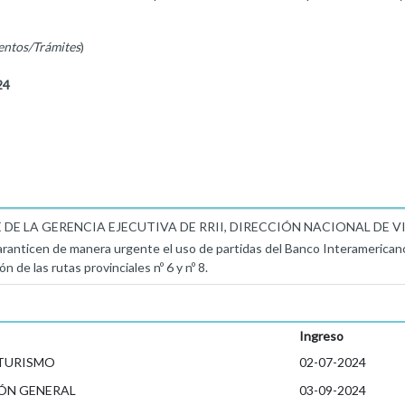
entos/Trámites
)
24
E LA GERENCIA EJECUTIVA DE RRII, DIRECCIÓN NACIONAL DE VIALID
aranticen de manera urgente el uso de partidas del Banco Interamericano d
 de las rutas provinciales nº 6 y nº 8.
Ingreso
 TURISMO
02-07-2024
ÓN GENERAL
03-09-2024