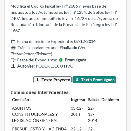
Modifica el Código Fiscal ley I nº 2686 y leyes base del
Impuesto a los Automotores ley I nº 1284, de Sellos ley I nº
2407, Impuesto Inmobiliario ley I nº 1622 y de la Agencia de
Recaudación Tributaria de la Provincia de Río Negro ley I nº
4667.
Fecha de Inicio de Expediente:
02-12-2014
Trámite parlamentario:
Finalizado
(Ver
Tratamientos/Trámites
)
Etapa del Expediente:
Promulgada
Autor/es:
PODER EJECUTIVO
Texto Proyecto
Texto Promulgado
Comisiones Intervinientes:
Comisión
Ingreso
Salida
Dictámen
ASUNTOS
03-12-
22-
CONSTITUCIONALES Y
2014
12-
LEGISLACIÓN GENERAL
2014
PRESUPUESTO Y HACIENDA
22-12-
22-