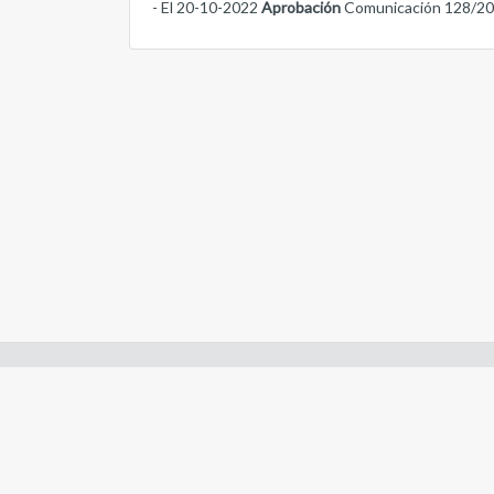
- El 20-10-2022
Aprobación
Comunicación 128/2
Enlaces de interes:
- Constitución de Río Negro
- Gobierno de Río Negro
- Poder Judicial de Río Negro
- Tribunal de Cuentas de Río Negro