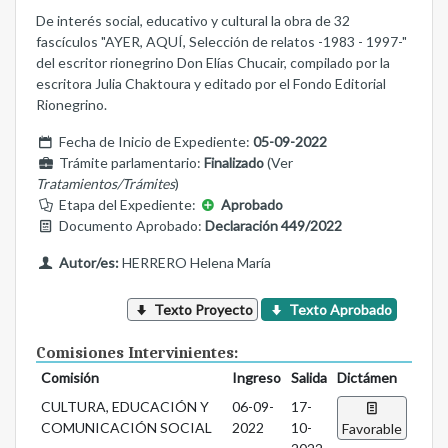
De interés social, educativo y cultural la obra de 32
fascículos "AYER, AQUÍ, Selección de relatos -1983 - 1997-"
del escritor rionegrino Don Elías Chucair, compilado por la
escritora Julia Chaktoura y editado por el Fondo Editorial
Rionegrino.
Fecha de Inicio de Expediente:
05-09-2022
Trámite parlamentario:
Finalizado
(Ver
Tratamientos/Trámites
)
Etapa del Expediente:
Aprobado
Documento Aprobado:
Declaración 449/2022
Autor/es:
HERRERO Helena María
Texto Proyecto
Texto Aprobado
Comisiones Intervinientes:
Comisión
Ingreso
Salida
Dictámen
CULTURA, EDUCACIÓN Y
06-09-
17-
COMUNICACIÓN SOCIAL
2022
10-
Favorable