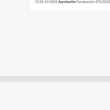
- El 20-10-2022
Aprobación
Declaración 475/202
Enlaces de interes:
- Constitución de Río Negro
- Gobierno de Río Negro
- Poder Judicial de Río Negro
- Tribunal de Cuentas de Río Negro