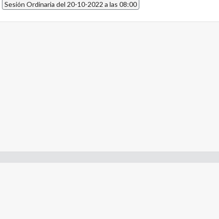
2
Sesión Ordinaria del 20-10-2022 a las 08:00
- Constitución de la Nación Argentina
- Gobierno de la Nación Argentina
- Poder Judicial de la Nación Argentina
- H. Senado de la Nación Argentina