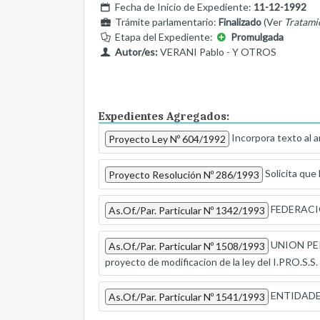
Fecha de Inicio de Expediente:
11-12-1992
Trámite parlamentario:
Finalizado
(Ver
Tratami
Etapa del Expediente:
Promulgada
Autor/es:
VERANI Pablo - Y OTROS
Expedientes Agregados:
Incorpora texto al ar
Proyecto Ley Nº 604/1992
Solicita que
Proyecto Resolución Nº 286/1993
FEDERACION
As.Of./Par. Particular Nº 1342/1993
UNION PERS
As.Of./Par. Particular Nº 1508/1993
proyecto de modificacion de la ley del I.PRO.S.S.
ENTIDADES 
As.Of./Par. Particular Nº 1541/1993