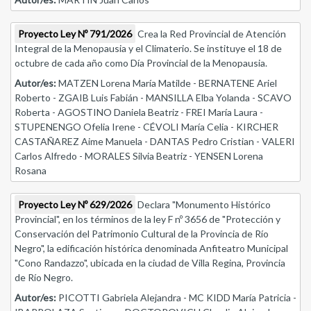
Proyecto Ley Nº 791/2026
Crea la Red Provincial de Atención
Integral de la Menopausia y el Climaterio. Se instituye el 18 de
octubre de cada año como Día Provincial de la Menopausia.
Autor/es:
MATZEN Lorena María Matilde - BERNATENE Ariel
Roberto - ZGAIB Luis Fabián - MANSILLA Elba Yolanda - SCAVO
Roberta - AGOSTINO Daniela Beatriz - FREI María Laura -
STUPENENGO Ofelia Irene - CÉVOLI María Celia - KIRCHER
CASTAÑAREZ Aime Manuela - DANTAS Pedro Cristian - VALERI
Carlos Alfredo - MORALES Silvia Beatriz - YENSEN Lorena
Rosana
Proyecto Ley Nº 629/2026
Declara "Monumento Histórico
Provincial", en los términos de la ley F nº 3656 de "Protección y
Conservación del Patrimonio Cultural de la Provincia de Río
Negro", la edificación histórica denominada Anfiteatro Municipal
"Cono Randazzo", ubicada en la ciudad de Villa Regina, Provincia
de Río Negro.
Autor/es:
PICOTTI Gabriela Alejandra - MC KIDD María Patricia -