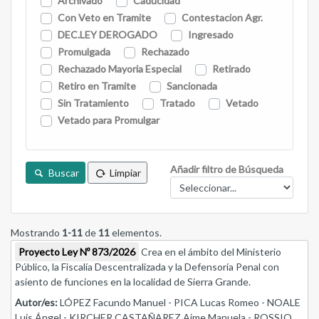
Archivado
Caducidad
Con Veto en Tramite
Contestacion Agr.
DEC.LEY DEROGADO
Ingresado
Promulgada
Rechazado
Rechazado Mayoria Especial
Retirado
Retiro en Tramite
Sancionada
Sin Tratamiento
Tratado
Vetado
Vetado para Promulgar
Añadir filtro de Búsqueda
Buscar
Limpiar
Mostrando
1-11
de
11
elementos.
Proyecto Ley Nº 873/2026
Crea en el ámbito del Ministerio
Público, la Fiscalía Descentralizada y la Defensoría Penal con
asiento de funciones en la localidad de Sierra Grande.
Autor/es:
LÓPEZ Facundo Manuel - PICA Lucas Romeo - NOALE
Luis Ángel - KIRCHER CASTAÑAREZ Aime Manuela - ROSSIO