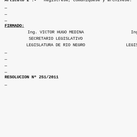
Artículo 2º.-
Regístrese, comuníquese y archívese.
FIRMADO:
Ing. VICTOR HUGO MEDINA
In
SECRETARIO LEGISLATIVO
LEGISLATURA DE RIO NEGRO
LEGI
RESOLUCION Nº 251/2011